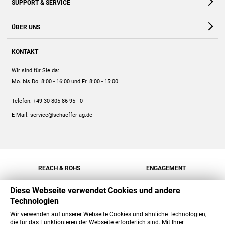
SUPPORT & SERVICE
Webshop
Kontakt
ÜBER UNS
FAQ
Unternehmen
Online-Hilfe
KONTAKT
Historie
Anleitungen
Wir sind für Sie da:
Engagement
Preise
Mo. bis Do. 8:00 - 16:00
und Fr. 8:00 - 15:00
Jobs
Mengenrabatt
Telefon:
+49 30 805 86 95 - 0
Versand
E-Mail:
service@schaeffer-ag.de
REACH & ROHS
ENGAGEMENT
Diese Webseite verwendet Cookies und andere
Technologien
Wir verwenden auf unserer Webseite Cookies und ähnliche Technologien,
die für das Funktionieren der Webseite erforderlich sind. Mit Ihrer