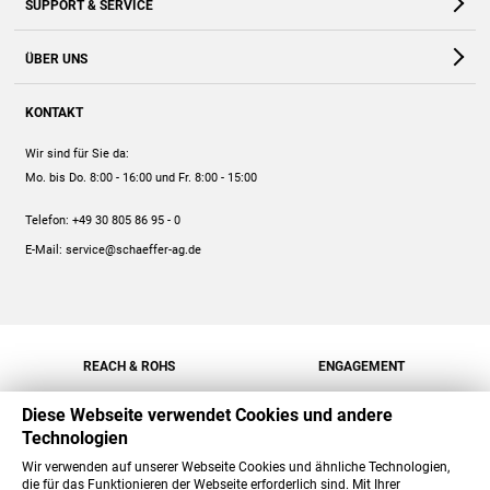
SUPPORT & SERVICE
Webshop
Kontakt
ÜBER UNS
FAQ
Unternehmen
Online-Hilfe
KONTAKT
Historie
Anleitungen
Wir sind für Sie da:
Engagement
Preise
Mo. bis Do. 8:00 - 16:00
und Fr. 8:00 - 15:00
Jobs
Mengenrabatt
Telefon:
+49 30 805 86 95 - 0
Versand
E-Mail:
service@schaeffer-ag.de
REACH & ROHS
ENGAGEMENT
Diese Webseite verwendet Cookies und andere
Technologien
Wir verwenden auf unserer Webseite Cookies und ähnliche Technologien,
die für das Funktionieren der Webseite erforderlich sind. Mit Ihrer