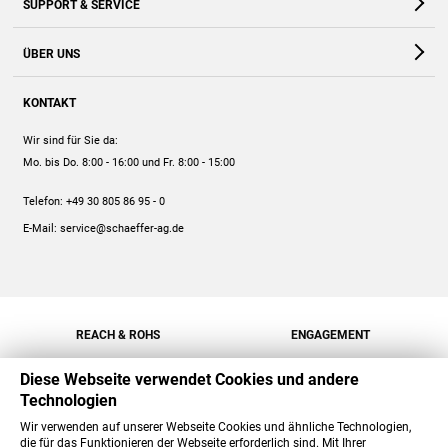
SUPPORT & SERVICE
Webshop
Kontakt
ÜBER UNS
FAQ
Unternehmen
Online-Hilfe
KONTAKT
Historie
Anleitungen
Wir sind für Sie da:
Engagement
Preise
Mo. bis Do. 8:00 - 16:00
und Fr. 8:00 - 15:00
Jobs
Mengenrabatt
Telefon:
+49 30 805 86 95 - 0
Versand
E-Mail:
service@schaeffer-ag.de
REACH & ROHS
ENGAGEMENT
Diese Webseite verwendet Cookies und andere
Technologien
Wir verwenden auf unserer Webseite Cookies und ähnliche Technologien,
die für das Funktionieren der Webseite erforderlich sind. Mit Ihrer