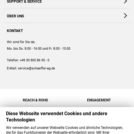
SUPPORT & SERVICE
Webshop
Kontakt
ÜBER UNS
FAQ
Unternehmen
Online-Hilfe
KONTAKT
Historie
Anleitungen
Wir sind für Sie da:
Engagement
Preise
Mo. bis Do. 8:00 - 16:00
und Fr. 8:00 - 15:00
Jobs
Mengenrabatt
Telefon:
+49 30 805 86 95 - 0
Versand
E-Mail:
service@schaeffer-ag.de
REACH & ROHS
ENGAGEMENT
Diese Webseite verwendet Cookies und andere
Technologien
Wir verwenden auf unserer Webseite Cookies und ähnliche Technologien,
die für das Funktionieren der Webseite erforderlich sind. Mit Ihrer