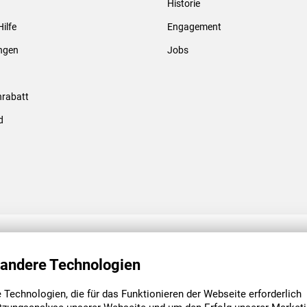
Historie
Gewindebolzen & -hülsen
Hilfe
Engagement
ungen
Jobs
rabatt
d
ENGAGEMENT
UNSERE NIEDE
 andere Technologien
Technologien, die für das Funktionieren der Webseite erforderlich