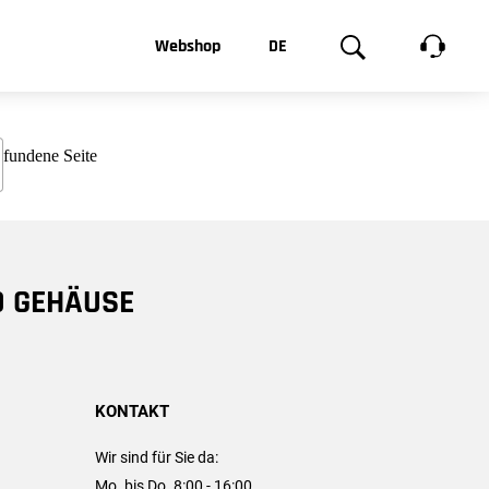
t, was Sie
Webshop
DE
te
Produktgalerie
EN
e
FR
chsen
D GEHÄUSE
KONTAKT
Wir sind für Sie da:
Mo. bis Do. 8:00 - 16:00