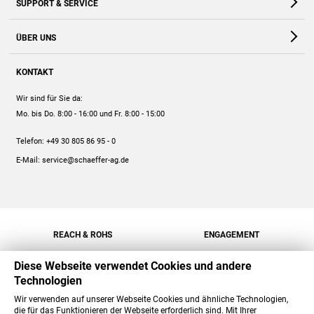
SUPPORT & SERVICE
Webshop
Kontakt
ÜBER UNS
FAQ
Unternehmen
Online-Hilfe
KONTAKT
Historie
Anleitungen
Wir sind für Sie da:
Engagement
Preise
Mo. bis Do. 8:00 - 16:00
und Fr. 8:00 - 15:00
Jobs
Mengenrabatt
Telefon:
+49 30 805 86 95 - 0
Versand
E-Mail:
service@schaeffer-ag.de
REACH & ROHS
ENGAGEMENT
Diese Webseite verwendet Cookies und andere
Technologien
Wir verwenden auf unserer Webseite Cookies und ähnliche Technologien,
die für das Funktionieren der Webseite erforderlich sind. Mit Ihrer