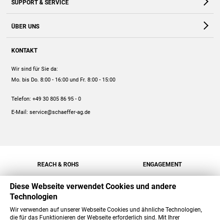
SUPPORT & SERVICE
Webshop
Kontakt
ÜBER UNS
FAQ
Unternehmen
Online-Hilfe
KONTAKT
Historie
Anleitungen
Wir sind für Sie da:
Engagement
Preise
Mo. bis Do. 8:00 - 16:00
und Fr. 8:00 - 15:00
Jobs
Mengenrabatt
Telefon:
+49 30 805 86 95 - 0
Versand
E-Mail:
service@schaeffer-ag.de
REACH & ROHS
ENGAGEMENT
Diese Webseite verwendet Cookies und andere
Technologien
Wir verwenden auf unserer Webseite Cookies und ähnliche Technologien,
die für das Funktionieren der Webseite erforderlich sind. Mit Ihrer