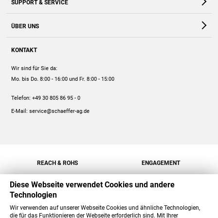
SUPPORT & SERVICE
Webshop
Kontakt
ÜBER UNS
FAQ
Unternehmen
Online-Hilfe
KONTAKT
Historie
Anleitungen
Wir sind für Sie da:
Engagement
Preise
Mo. bis Do. 8:00 - 16:00
und Fr. 8:00 - 15:00
Jobs
Mengenrabatt
Telefon:
+49 30 805 86 95 - 0
Versand
E-Mail:
service@schaeffer-ag.de
REACH & ROHS
ENGAGEMENT
Diese Webseite verwendet Cookies und andere
Technologien
Wir verwenden auf unserer Webseite Cookies und ähnliche Technologien,
die für das Funktionieren der Webseite erforderlich sind. Mit Ihrer