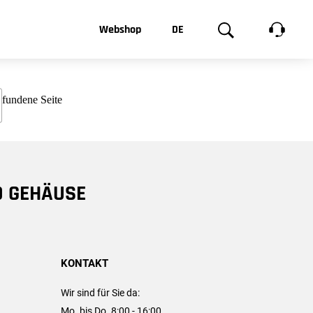
t, was Sie
Webshop
DE
te
Produktgalerie
EN
e
FR
chsen
D GEHÄUSE
KONTAKT
Wir sind für Sie da:
Mo. bis Do. 8:00 - 16:00