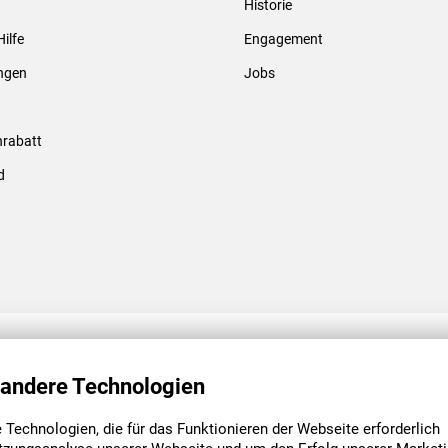
Historie
Gewindebolzen & -hülsen
Hilfe
Engagement
ungen
Jobs
rabatt
d
ENGAGEMENT
UNSERE NIEDE
 andere Technologien
Technologien, die für das Funktionieren der Webseite erforderlich