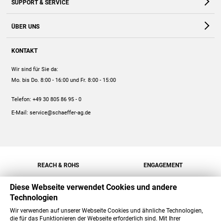
SUPPORT & SERVICE
Webshop
Kontakt
ÜBER UNS
FAQ
Unternehmen
Online-Hilfe
KONTAKT
Historie
Anleitungen
Wir sind für Sie da:
Engagement
Preise
Mo. bis Do. 8:00 - 16:00
und Fr. 8:00 - 15:00
Jobs
Mengenrabatt
Telefon:
+49 30 805 86 95 - 0
Versand
E-Mail:
service@schaeffer-ag.de
REACH & ROHS
ENGAGEMENT
Diese Webseite verwendet Cookies und andere
Technologien
Wir verwenden auf unserer Webseite Cookies und ähnliche Technologien,
die für das Funktionieren der Webseite erforderlich sind. Mit Ihrer