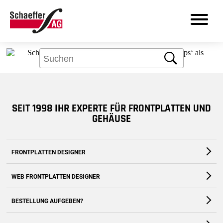
Aber kein Problem: Über das Suchfeld
finden Sie bestimmt, was Sie brauchen.
Suche
DE
SEIT 1998 IHR EXPERTE FÜR FRONTPLATTEN UND
Produkte
GEHÄUSE
Leistungen
FRONTPLATTEN DESIGNER
Branchen
Die kostenfreie Software für Fronten und Gehäuse nach Maß
WEB FRONTPLATTEN DESIGNER
Frontplatten Designer
Zum Download
Zur Webanwendung
BESTELLUNG AUFGEBEN?
Support
Zum Shop