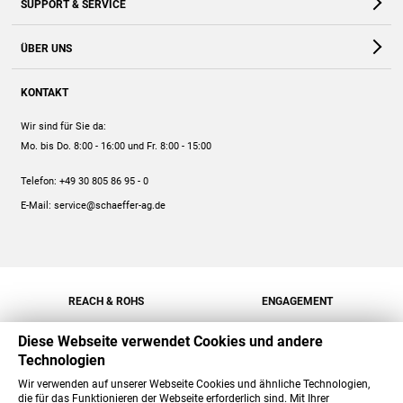
SUPPORT & SERVICE
Webshop
Kontakt
ÜBER UNS
FAQ
Unternehmen
Online-Hilfe
KONTAKT
Historie
Anleitungen
Wir sind für Sie da:
Engagement
Preise
Mo. bis Do. 8:00 - 16:00
und Fr. 8:00 - 15:00
Jobs
Mengenrabatt
Telefon:
+49 30 805 86 95 - 0
Versand
E-Mail:
service@schaeffer-ag.de
REACH & ROHS
ENGAGEMENT
Diese Webseite verwendet Cookies und andere
Technologien
Wir verwenden auf unserer Webseite Cookies und ähnliche Technologien,
die für das Funktionieren der Webseite erforderlich sind. Mit Ihrer