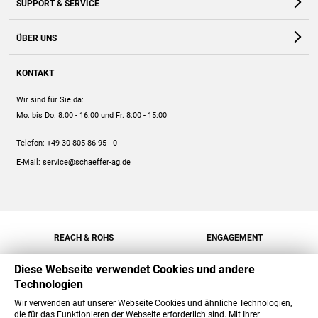
SUPPORT & SERVICE
Webshop
Kontakt
ÜBER UNS
FAQ
Unternehmen
Online-Hilfe
KONTAKT
Historie
Anleitungen
Wir sind für Sie da:
Engagement
Preise
Mo. bis Do. 8:00 - 16:00
und Fr. 8:00 - 15:00
Jobs
Mengenrabatt
Telefon:
+49 30 805 86 95 - 0
Versand
E-Mail:
service@schaeffer-ag.de
REACH & ROHS
ENGAGEMENT
Diese Webseite verwendet Cookies und andere
Technologien
Wir verwenden auf unserer Webseite Cookies und ähnliche Technologien,
die für das Funktionieren der Webseite erforderlich sind. Mit Ihrer