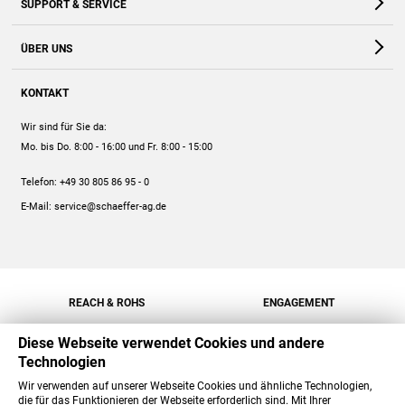
SUPPORT & SERVICE
Webshop
Kontakt
ÜBER UNS
FAQ
Unternehmen
Online-Hilfe
KONTAKT
Historie
Anleitungen
Wir sind für Sie da:
Engagement
Preise
Mo. bis Do. 8:00 - 16:00
und Fr. 8:00 - 15:00
Jobs
Mengenrabatt
Telefon:
+49 30 805 86 95 - 0
Versand
E-Mail:
service@schaeffer-ag.de
REACH & ROHS
ENGAGEMENT
Diese Webseite verwendet Cookies und andere
Technologien
Wir verwenden auf unserer Webseite Cookies und ähnliche Technologien,
die für das Funktionieren der Webseite erforderlich sind. Mit Ihrer