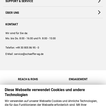
SUPPORT & SERVICE
Webshop
Kontakt
ÜBER UNS
FAQ
Unternehmen
Online-Hilfe
KONTAKT
Historie
Anleitungen
Wir sind für Sie da:
Engagement
Preise
Mo. bis Do. 8:00 - 16:00
und Fr. 8:00 - 15:00
Jobs
Mengenrabatt
Telefon:
+49 30 805 86 95 - 0
Versand
E-Mail:
service@schaeffer-ag.de
REACH & ROHS
ENGAGEMENT
Diese Webseite verwendet Cookies und andere
Technologien
Wir verwenden auf unserer Webseite Cookies und ähnliche Technologien,
die für das Funktionieren der Webseite erforderlich sind. Mit Ihrer