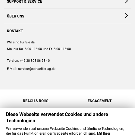
SUPPORT & SERVICE
Webshop
Kontakt
ÜBER UNS
FAQ
Unternehmen
Online-Hilfe
KONTAKT
Historie
Anleitungen
Wir sind für Sie da:
Engagement
Preise
Mo. bis Do. 8:00 - 16:00
und Fr. 8:00 - 15:00
Jobs
Mengenrabatt
Telefon:
+49 30 805 86 95 - 0
Versand
E-Mail:
service@schaeffer-ag.de
REACH & ROHS
ENGAGEMENT
Diese Webseite verwendet Cookies und andere
Technologien
Wir verwenden auf unserer Webseite Cookies und ähnliche Technologien,
die für das Funktionieren der Webseite erforderlich sind. Mit Ihrer