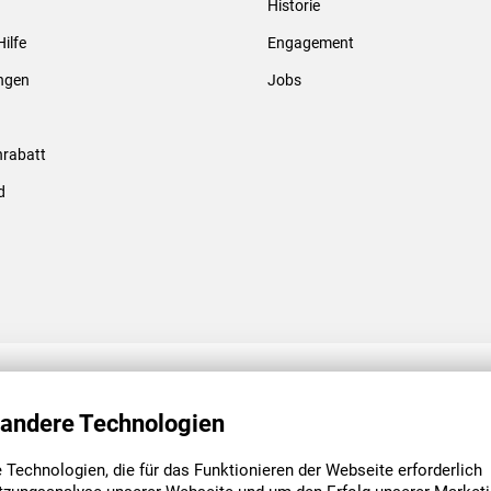
Historie
Gewindebolzen & -hülsen
Hilfe
Engagement
ungen
Jobs
rabatt
d
ENGAGEMENT
UNSERE NIEDE
 andere Technologien
Technologien, die für das Funktionieren der Webseite erforderlich