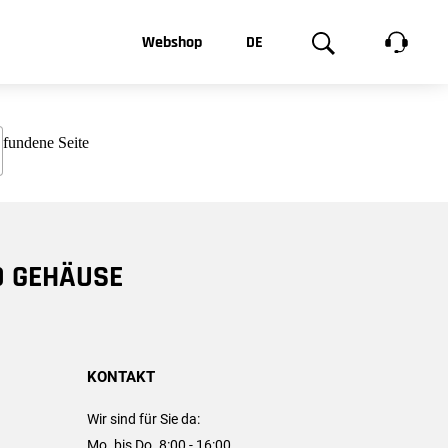
t, was Sie
Webshop
DE
te
Produktgalerie
EN
e
FR
chsen
D GEHÄUSE
KONTAKT
Wir sind für Sie da:
Mo. bis Do. 8:00 - 16:00