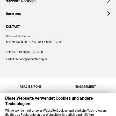
SUPPORT & SERVICE
Webshop
Kontakt
ÜBER UNS
FAQ
Unternehmen
Online-Hilfe
KONTAKT
Historie
Anleitungen
Wir sind für Sie da:
Engagement
Preise
Mo. bis Do. 8:00 - 16:00
und Fr. 8:00 - 15:00
Jobs
Mengenrabatt
Telefon:
+49 30 805 86 95 - 0
Versand
E-Mail:
service@schaeffer-ag.de
REACH & ROHS
ENGAGEMENT
Diese Webseite verwendet Cookies und andere
Technologien
Wir verwenden auf unserer Webseite Cookies und ähnliche Technologien,
die für das Funktionieren der Webseite erforderlich sind. Mit Ihrer