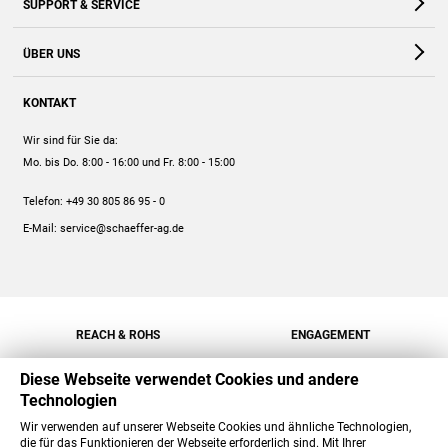
SUPPORT & SERVICE
Webshop
Kontakt
ÜBER UNS
FAQ
Unternehmen
Online-Hilfe
KONTAKT
Historie
Anleitungen
Wir sind für Sie da:
Engagement
Preise
Mo. bis Do. 8:00 - 16:00
und Fr. 8:00 - 15:00
Jobs
Mengenrabatt
Telefon:
+49 30 805 86 95 - 0
Versand
E-Mail:
service@schaeffer-ag.de
REACH & ROHS
ENGAGEMENT
Diese Webseite verwendet Cookies und andere
Technologien
Wir verwenden auf unserer Webseite Cookies und ähnliche Technologien,
die für das Funktionieren der Webseite erforderlich sind. Mit Ihrer