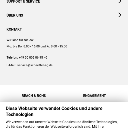
SUPPORT & SERVICE
Webshop
Kontakt
ÜBER UNS
FAQ
Unternehmen
Online-Hilfe
KONTAKT
Historie
Anleitungen
Wir sind für Sie da:
Engagement
Preise
Mo. bis Do. 8:00 - 16:00
und Fr. 8:00 - 15:00
Jobs
Mengenrabatt
Telefon:
+49 30 805 86 95 - 0
Versand
E-Mail:
service@schaeffer-ag.de
REACH & ROHS
ENGAGEMENT
Diese Webseite verwendet Cookies und andere
Technologien
Wir verwenden auf unserer Webseite Cookies und ähnliche Technologien,
die für das Funktionieren der Webseite erforderlich sind. Mit Ihrer