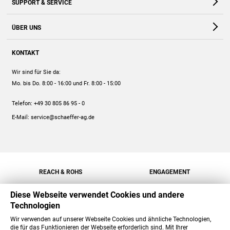
SUPPORT & SERVICE
Webshop
Kontakt
ÜBER UNS
FAQ
Unternehmen
Online-Hilfe
KONTAKT
Historie
Anleitungen
Wir sind für Sie da:
Engagement
Preise
Mo. bis Do. 8:00 - 16:00
und Fr. 8:00 - 15:00
Jobs
Mengenrabatt
Telefon:
+49 30 805 86 95 - 0
Versand
E-Mail:
service@schaeffer-ag.de
REACH & ROHS
ENGAGEMENT
Diese Webseite verwendet Cookies und andere
Technologien
Wir verwenden auf unserer Webseite Cookies und ähnliche Technologien,
die für das Funktionieren der Webseite erforderlich sind. Mit Ihrer