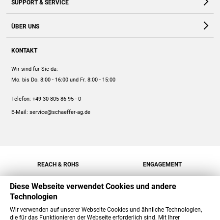
SUPPORT & SERVICE
Webshop
Kontakt
ÜBER UNS
FAQ
Unternehmen
Online-Hilfe
KONTAKT
Historie
Anleitungen
Wir sind für Sie da:
Engagement
Preise
Mo. bis Do. 8:00 - 16:00
und Fr. 8:00 - 15:00
Jobs
Mengenrabatt
Telefon:
+49 30 805 86 95 - 0
Versand
E-Mail:
service@schaeffer-ag.de
REACH & ROHS
ENGAGEMENT
Diese Webseite verwendet Cookies und andere
Technologien
Wir verwenden auf unserer Webseite Cookies und ähnliche Technologien,
die für das Funktionieren der Webseite erforderlich sind. Mit Ihrer