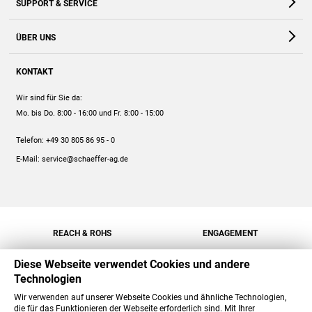
SUPPORT & SERVICE
Webshop
Kontakt
ÜBER UNS
FAQ
Unternehmen
Online-Hilfe
KONTAKT
Historie
Anleitungen
Wir sind für Sie da:
Engagement
Preise
Mo. bis Do. 8:00 - 16:00
und Fr. 8:00 - 15:00
Jobs
Mengenrabatt
Telefon:
+49 30 805 86 95 - 0
Versand
E-Mail:
service@schaeffer-ag.de
REACH & ROHS
ENGAGEMENT
Diese Webseite verwendet Cookies und andere
Technologien
Wir verwenden auf unserer Webseite Cookies und ähnliche Technologien,
die für das Funktionieren der Webseite erforderlich sind. Mit Ihrer