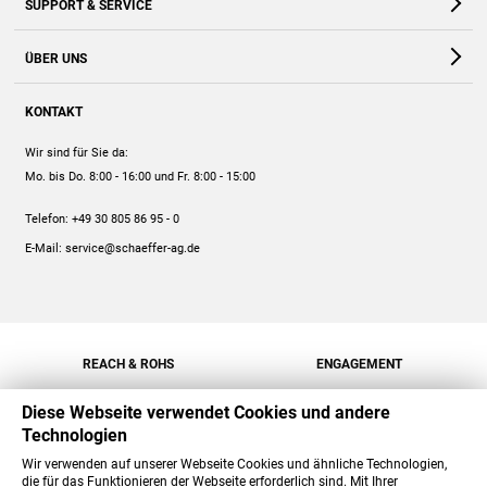
SUPPORT & SERVICE
Webshop
Kontakt
ÜBER UNS
FAQ
Unternehmen
Online-Hilfe
KONTAKT
Historie
Anleitungen
Wir sind für Sie da:
Engagement
Preise
Mo. bis Do. 8:00 - 16:00
und Fr. 8:00 - 15:00
Jobs
Mengenrabatt
Telefon:
+49 30 805 86 95 - 0
Versand
E-Mail:
service@schaeffer-ag.de
REACH & ROHS
ENGAGEMENT
Diese Webseite verwendet Cookies und andere
Technologien
Wir verwenden auf unserer Webseite Cookies und ähnliche Technologien,
die für das Funktionieren der Webseite erforderlich sind. Mit Ihrer