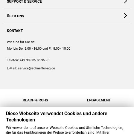
SUPPORT & SERVICE
Webshop
Kontakt
ÜBER UNS
FAQ
Unternehmen
Online-Hilfe
KONTAKT
Historie
Anleitungen
Wir sind für Sie da:
Engagement
Preise
Mo. bis Do. 8:00 - 16:00
und Fr. 8:00 - 15:00
Jobs
Mengenrabatt
Telefon:
+49 30 805 86 95 - 0
Versand
E-Mail:
service@schaeffer-ag.de
REACH & ROHS
ENGAGEMENT
Diese Webseite verwendet Cookies und andere
Technologien
Wir verwenden auf unserer Webseite Cookies und ähnliche Technologien,
die für das Funktionieren der Webseite erforderlich sind. Mit Ihrer