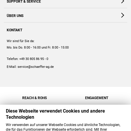
SUPPORT & SERVICE
Webshop
Kontakt
ÜBER UNS
FAQ
Unternehmen
Online-Hilfe
KONTAKT
Historie
Anleitungen
Wir sind für Sie da:
Engagement
Preise
Mo. bis Do. 8:00 - 16:00
und Fr. 8:00 - 15:00
Jobs
Mengenrabatt
Telefon:
+49 30 805 86 95 - 0
Versand
E-Mail:
service@schaeffer-ag.de
REACH & ROHS
ENGAGEMENT
Diese Webseite verwendet Cookies und andere
Technologien
Wir verwenden auf unserer Webseite Cookies und ähnliche Technologien,
die für das Funktionieren der Webseite erforderlich sind. Mit Ihrer