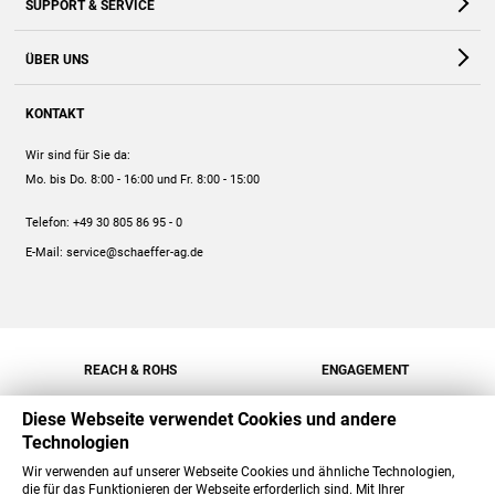
SUPPORT & SERVICE
Webshop
Kontakt
ÜBER UNS
FAQ
Unternehmen
Online-Hilfe
KONTAKT
Historie
Anleitungen
Wir sind für Sie da:
Engagement
Preise
Mo. bis Do. 8:00 - 16:00
und Fr. 8:00 - 15:00
Jobs
Mengenrabatt
Telefon:
+49 30 805 86 95 - 0
Versand
E-Mail:
service@schaeffer-ag.de
REACH & ROHS
ENGAGEMENT
Diese Webseite verwendet Cookies und andere
Technologien
Wir verwenden auf unserer Webseite Cookies und ähnliche Technologien,
die für das Funktionieren der Webseite erforderlich sind. Mit Ihrer