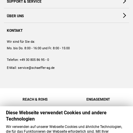
SUPPORT & SERVICE
Webshop
Kontakt
ÜBER UNS
FAQ
Unternehmen
Online-Hilfe
KONTAKT
Historie
Anleitungen
Wir sind für Sie da:
Engagement
Preise
Mo. bis Do. 8:00 - 16:00
und Fr. 8:00 - 15:00
Jobs
Mengenrabatt
Telefon:
+49 30 805 86 95 - 0
Versand
E-Mail:
service@schaeffer-ag.de
REACH & ROHS
ENGAGEMENT
Diese Webseite verwendet Cookies und andere
Technologien
Wir verwenden auf unserer Webseite Cookies und ähnliche Technologien,
die für das Funktionieren der Webseite erforderlich sind. Mit Ihrer