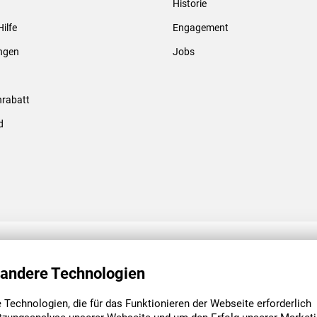
Historie
Gewindebolzen & -hülsen
Hilfe
Engagement
ungen
Jobs
rabatt
d
ENGAGEMENT
UNSERE NIEDE
 andere Technologien
Technologien, die für das Funktionieren der Webseite erforderlich