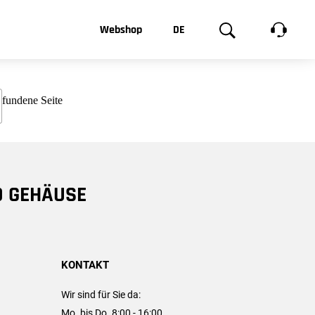
t, was Sie
Webshop
DE
te
Produktgalerie
EN
e
FR
chsen
D GEHÄUSE
KONTAKT
Wir sind für Sie da:
Mo. bis Do. 8:00 - 16:00