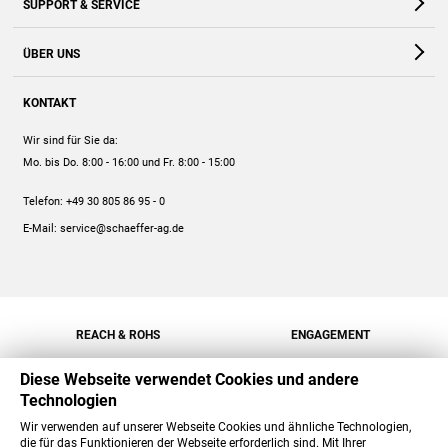
SUPPORT & SERVICE
Webshop
Kontakt
ÜBER UNS
FAQ
Unternehmen
Online-Hilfe
KONTAKT
Historie
Anleitungen
Wir sind für Sie da:
Engagement
Preise
Mo. bis Do. 8:00 - 16:00
und Fr. 8:00 - 15:00
Jobs
Mengenrabatt
Telefon:
+49 30 805 86 95 - 0
Versand
E-Mail:
service@schaeffer-ag.de
REACH & ROHS
ENGAGEMENT
Diese Webseite verwendet Cookies und andere
Technologien
Wir verwenden auf unserer Webseite Cookies und ähnliche Technologien,
die für das Funktionieren der Webseite erforderlich sind. Mit Ihrer