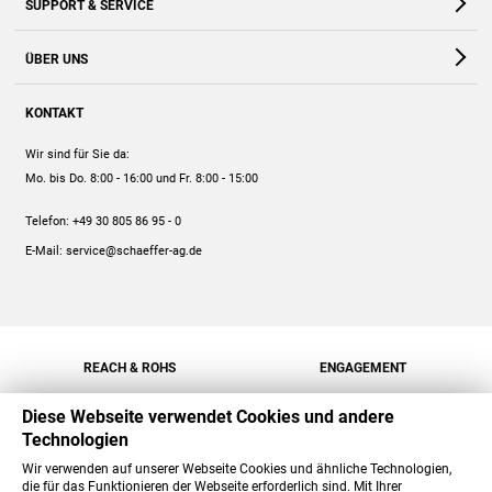
SUPPORT & SERVICE
Webshop
Kontakt
ÜBER UNS
FAQ
Unternehmen
Online-Hilfe
KONTAKT
Historie
Anleitungen
Wir sind für Sie da:
Engagement
Preise
Mo. bis Do. 8:00 - 16:00
und Fr. 8:00 - 15:00
Jobs
Mengenrabatt
Telefon:
+49 30 805 86 95 - 0
Versand
E-Mail:
service@schaeffer-ag.de
REACH & ROHS
ENGAGEMENT
Diese Webseite verwendet Cookies und andere
Technologien
Wir verwenden auf unserer Webseite Cookies und ähnliche Technologien,
die für das Funktionieren der Webseite erforderlich sind. Mit Ihrer