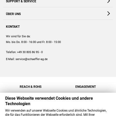
SUPPORT & SERVICE
Webshop
Kontakt
ÜBER UNS
FAQ
Unternehmen
Online-Hilfe
KONTAKT
Historie
Anleitungen
Wir sind für Sie da:
Engagement
Preise
Mo. bis Do. 8:00 - 16:00
und Fr. 8:00 - 15:00
Jobs
Mengenrabatt
Telefon:
+49 30 805 86 95 - 0
Versand
E-Mail:
service@schaeffer-ag.de
REACH & ROHS
ENGAGEMENT
Diese Webseite verwendet Cookies und andere
Technologien
Wir verwenden auf unserer Webseite Cookies und ähnliche Technologien,
die für das Funktionieren der Webseite erforderlich sind. Mit Ihrer