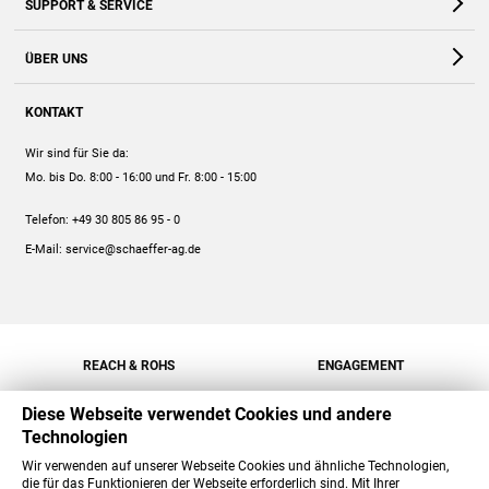
SUPPORT & SERVICE
Webshop
Kontakt
ÜBER UNS
FAQ
Unternehmen
Online-Hilfe
KONTAKT
Historie
Anleitungen
Wir sind für Sie da:
Engagement
Preise
Mo. bis Do. 8:00 - 16:00
und Fr. 8:00 - 15:00
Jobs
Mengenrabatt
Telefon:
+49 30 805 86 95 - 0
Versand
E-Mail:
service@schaeffer-ag.de
REACH & ROHS
ENGAGEMENT
Diese Webseite verwendet Cookies und andere
Technologien
Wir verwenden auf unserer Webseite Cookies und ähnliche Technologien,
die für das Funktionieren der Webseite erforderlich sind. Mit Ihrer