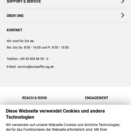
SUPPORT & SERVICE
Webshop
Kontakt
ÜBER UNS
FAQ
Unternehmen
Online-Hilfe
KONTAKT
Historie
Anleitungen
Wir sind für Sie da:
Engagement
Preise
Mo. bis Do. 8:00 - 16:00
und Fr. 8:00 - 15:00
Jobs
Mengenrabatt
Telefon:
+49 30 805 86 95 - 0
Versand
E-Mail:
service@schaeffer-ag.de
REACH & ROHS
ENGAGEMENT
Diese Webseite verwendet Cookies und andere
Technologien
Wir verwenden auf unserer Webseite Cookies und ähnliche Technologien,
die für das Funktionieren der Webseite erforderlich sind. Mit Ihrer