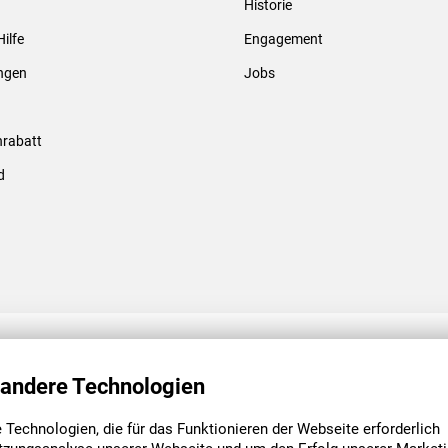
Historie
Gewindebolzen & -hülsen
Hilfe
Engagement
ungen
Jobs
rabatt
d
ENGAGEMENT
UNSERE NIEDE
 andere Technologien
Technologien, die für das Funktionieren der Webseite erforderlich