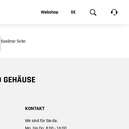
t, was Sie
Webshop
DE
te
Produktgalerie
EN
e
FR
chsen
D GEHÄUSE
KONTAKT
Wir sind für Sie da:
Mo. bis Do. 8:00 - 16:00