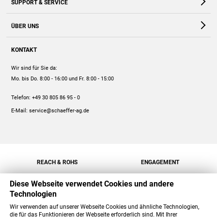
SUPPORT & SERVICE
Webshop
Kontakt
ÜBER UNS
FAQ
Unternehmen
Online-Hilfe
KONTAKT
Historie
Anleitungen
Wir sind für Sie da:
Engagement
Preise
Mo. bis Do. 8:00 - 16:00
und Fr. 8:00 - 15:00
Jobs
Mengenrabatt
Telefon:
+49 30 805 86 95 - 0
Versand
E-Mail:
service@schaeffer-ag.de
REACH & ROHS
ENGAGEMENT
Diese Webseite verwendet Cookies und andere
Technologien
Wir verwenden auf unserer Webseite Cookies und ähnliche Technologien,
die für das Funktionieren der Webseite erforderlich sind. Mit Ihrer