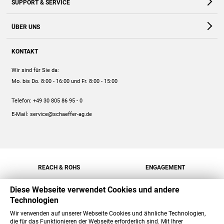
SUPPORT & SERVICE
Webshop
Kontakt
ÜBER UNS
FAQ
Unternehmen
Online-Hilfe
KONTAKT
Historie
Anleitungen
Wir sind für Sie da:
Engagement
Preise
Mo. bis Do. 8:00 - 16:00
und Fr. 8:00 - 15:00
Jobs
Mengenrabatt
Telefon:
+49 30 805 86 95 - 0
Versand
E-Mail:
service@schaeffer-ag.de
REACH & ROHS
ENGAGEMENT
Diese Webseite verwendet Cookies und andere
Technologien
Wir verwenden auf unserer Webseite Cookies und ähnliche Technologien,
die für das Funktionieren der Webseite erforderlich sind. Mit Ihrer