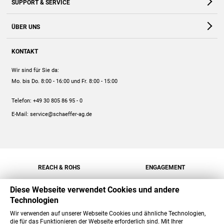
SUPPORT & SERVICE
Webshop
Kontakt
ÜBER UNS
FAQ
Unternehmen
Online-Hilfe
KONTAKT
Historie
Anleitungen
Wir sind für Sie da:
Engagement
Preise
Mo. bis Do. 8:00 - 16:00
und Fr. 8:00 - 15:00
Jobs
Mengenrabatt
Telefon:
+49 30 805 86 95 - 0
Versand
E-Mail:
service@schaeffer-ag.de
REACH & ROHS
ENGAGEMENT
Diese Webseite verwendet Cookies und andere
Technologien
Wir verwenden auf unserer Webseite Cookies und ähnliche Technologien,
die für das Funktionieren der Webseite erforderlich sind. Mit Ihrer