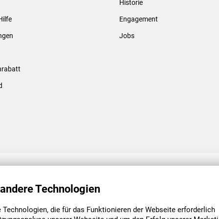
Historie
Gewindebolzen & -hülsen
Hilfe
Engagement
ungen
Jobs
rabatt
d
ENGAGEMENT
UNSERE NIEDE
 andere Technologien
Technologien, die für das Funktionieren der Webseite erforderlich