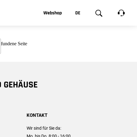
t, was Sie
Webshop
DE
te
Produktgalerie
EN
e
FR
chsen
D GEHÄUSE
KONTAKT
Wir sind für Sie da:
Mo. bis Do. 8:00 - 16:00