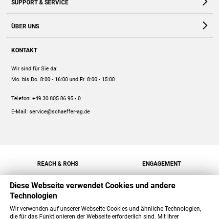
SUPPORT & SERVICE
Webshop
Kontakt
ÜBER UNS
FAQ
Unternehmen
Online-Hilfe
KONTAKT
Historie
Anleitungen
Wir sind für Sie da:
Engagement
Preise
Mo. bis Do. 8:00 - 16:00
und Fr. 8:00 - 15:00
Jobs
Mengenrabatt
Telefon:
+49 30 805 86 95 - 0
Versand
E-Mail:
service@schaeffer-ag.de
REACH & ROHS
ENGAGEMENT
Diese Webseite verwendet Cookies und andere
Technologien
Wir verwenden auf unserer Webseite Cookies und ähnliche Technologien,
die für das Funktionieren der Webseite erforderlich sind. Mit Ihrer