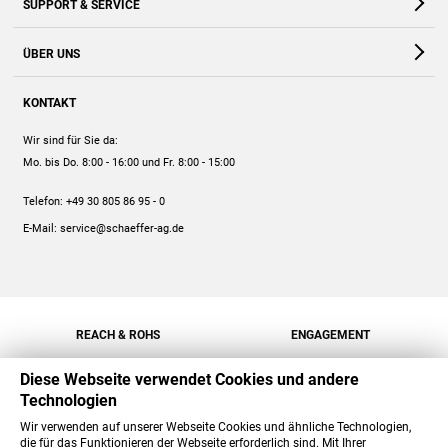
SUPPORT & SERVICE
Webshop
Kontakt
ÜBER UNS
FAQ
Unternehmen
Online-Hilfe
KONTAKT
Historie
Anleitungen
Wir sind für Sie da:
Engagement
Preise
Mo. bis Do. 8:00 - 16:00
und Fr. 8:00 - 15:00
Jobs
Mengenrabatt
Telefon:
+49 30 805 86 95 - 0
Versand
E-Mail:
service@schaeffer-ag.de
REACH & ROHS
ENGAGEMENT
Diese Webseite verwendet Cookies und andere
Technologien
Wir verwenden auf unserer Webseite Cookies und ähnliche Technologien,
die für das Funktionieren der Webseite erforderlich sind. Mit Ihrer