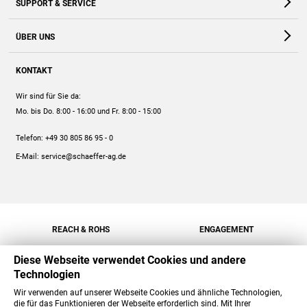
SUPPORT & SERVICE
Webshop
Kontakt
ÜBER UNS
FAQ
Unternehmen
Online-Hilfe
KONTAKT
Historie
Anleitungen
Wir sind für Sie da:
Engagement
Preise
Mo. bis Do. 8:00 - 16:00
und Fr. 8:00 - 15:00
Jobs
Mengenrabatt
Telefon:
+49 30 805 86 95 - 0
Versand
E-Mail:
service@schaeffer-ag.de
REACH & ROHS
ENGAGEMENT
Diese Webseite verwendet Cookies und andere
Technologien
Wir verwenden auf unserer Webseite Cookies und ähnliche Technologien,
die für das Funktionieren der Webseite erforderlich sind. Mit Ihrer