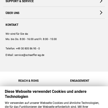
SUPPORT & SERVICE
Webshop
Kontakt
ÜBER UNS
FAQ
Unternehmen
Online-Hilfe
KONTAKT
Historie
Anleitungen
Wir sind für Sie da:
Engagement
Preise
Mo. bis Do. 8:00 - 16:00
und Fr. 8:00 - 15:00
Jobs
Mengenrabatt
Telefon:
+49 30 805 86 95 - 0
Versand
E-Mail:
service@schaeffer-ag.de
REACH & ROHS
ENGAGEMENT
Diese Webseite verwendet Cookies und andere
Technologien
Wir verwenden auf unserer Webseite Cookies und ähnliche Technologien,
die für das Funktionieren der Webseite erforderlich sind. Mit Ihrer