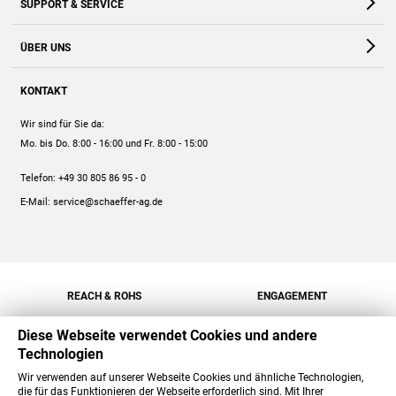
SUPPORT & SERVICE
Webshop
Kontakt
ÜBER UNS
FAQ
Unternehmen
Online-Hilfe
KONTAKT
Historie
Anleitungen
Wir sind für Sie da:
Engagement
Preise
Mo. bis Do. 8:00 - 16:00
und Fr. 8:00 - 15:00
Jobs
Mengenrabatt
Telefon:
+49 30 805 86 95 - 0
Versand
E-Mail:
service@schaeffer-ag.de
REACH & ROHS
ENGAGEMENT
Diese Webseite verwendet Cookies und andere
Technologien
Wir verwenden auf unserer Webseite Cookies und ähnliche Technologien,
die für das Funktionieren der Webseite erforderlich sind. Mit Ihrer