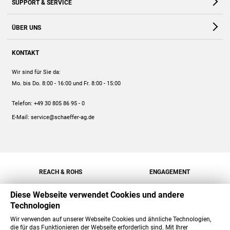
SUPPORT & SERVICE
Webshop
Kontakt
ÜBER UNS
FAQ
Unternehmen
Online-Hilfe
KONTAKT
Historie
Anleitungen
Wir sind für Sie da:
Engagement
Preise
Mo. bis Do. 8:00 - 16:00
und Fr. 8:00 - 15:00
Jobs
Mengenrabatt
Telefon:
+49 30 805 86 95 - 0
Versand
E-Mail:
service@schaeffer-ag.de
REACH & ROHS
ENGAGEMENT
Diese Webseite verwendet Cookies und andere
Technologien
Wir verwenden auf unserer Webseite Cookies und ähnliche Technologien,
die für das Funktionieren der Webseite erforderlich sind. Mit Ihrer