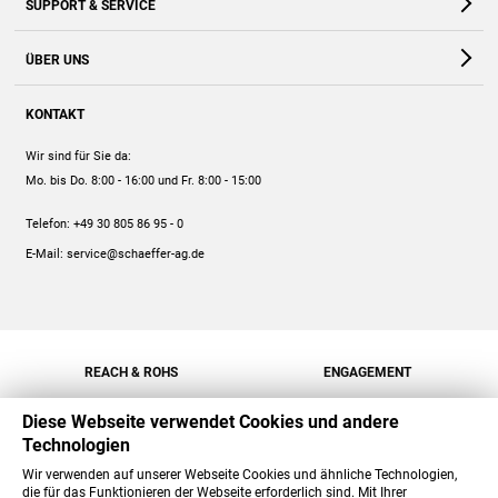
SUPPORT & SERVICE
Webshop
Kontakt
ÜBER UNS
FAQ
Unternehmen
Online-Hilfe
KONTAKT
Historie
Anleitungen
Wir sind für Sie da:
Engagement
Preise
Mo. bis Do. 8:00 - 16:00
und Fr. 8:00 - 15:00
Jobs
Mengenrabatt
Telefon:
+49 30 805 86 95 - 0
Versand
E-Mail:
service@schaeffer-ag.de
REACH & ROHS
ENGAGEMENT
Diese Webseite verwendet Cookies und andere
Technologien
Wir verwenden auf unserer Webseite Cookies und ähnliche Technologien,
die für das Funktionieren der Webseite erforderlich sind. Mit Ihrer