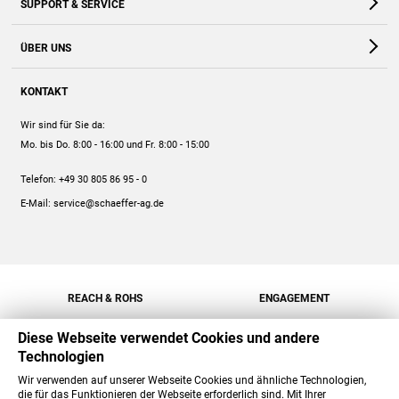
SUPPORT & SERVICE
Webshop
Kontakt
ÜBER UNS
FAQ
Unternehmen
Online-Hilfe
KONTAKT
Historie
Anleitungen
Wir sind für Sie da:
Engagement
Preise
Mo. bis Do. 8:00 - 16:00
und Fr. 8:00 - 15:00
Jobs
Mengenrabatt
Telefon:
+49 30 805 86 95 - 0
Versand
E-Mail:
service@schaeffer-ag.de
REACH & ROHS
ENGAGEMENT
Diese Webseite verwendet Cookies und andere
Technologien
Wir verwenden auf unserer Webseite Cookies und ähnliche Technologien,
die für das Funktionieren der Webseite erforderlich sind. Mit Ihrer