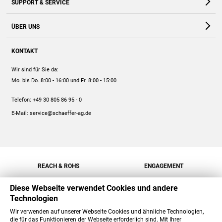
SUPPORT & SERVICE
Webshop
Kontakt
ÜBER UNS
FAQ
Unternehmen
Online-Hilfe
KONTAKT
Historie
Anleitungen
Wir sind für Sie da:
Engagement
Preise
Mo. bis Do. 8:00 - 16:00
und Fr. 8:00 - 15:00
Jobs
Mengenrabatt
Telefon:
+49 30 805 86 95 - 0
Versand
E-Mail:
service@schaeffer-ag.de
REACH & ROHS
ENGAGEMENT
Diese Webseite verwendet Cookies und andere
Technologien
Wir verwenden auf unserer Webseite Cookies und ähnliche Technologien,
die für das Funktionieren der Webseite erforderlich sind. Mit Ihrer