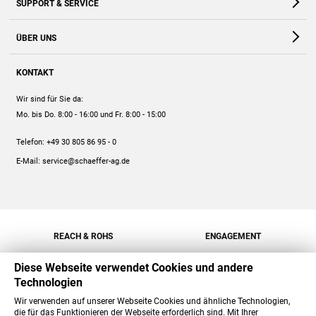
SUPPORT & SERVICE
Webshop
Kontakt
ÜBER UNS
FAQ
Unternehmen
Online-Hilfe
KONTAKT
Historie
Anleitungen
Wir sind für Sie da:
Engagement
Preise
Mo. bis Do. 8:00 - 16:00
und Fr. 8:00 - 15:00
Jobs
Mengenrabatt
Telefon:
+49 30 805 86 95 - 0
Versand
E-Mail:
service@schaeffer-ag.de
REACH & ROHS
ENGAGEMENT
Diese Webseite verwendet Cookies und andere
Technologien
Wir verwenden auf unserer Webseite Cookies und ähnliche Technologien,
die für das Funktionieren der Webseite erforderlich sind. Mit Ihrer