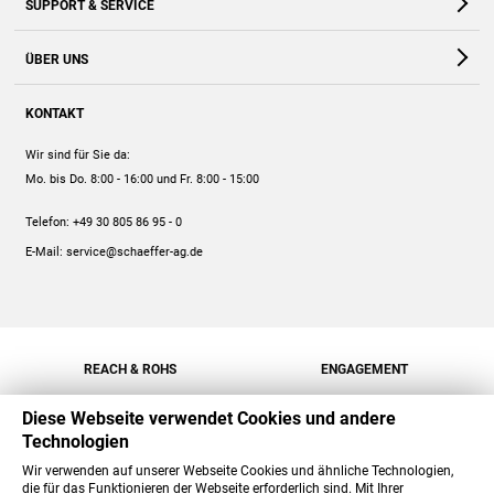
SUPPORT & SERVICE
Webshop
Kontakt
ÜBER UNS
FAQ
Unternehmen
Online-Hilfe
KONTAKT
Historie
Anleitungen
Wir sind für Sie da:
Engagement
Preise
Mo. bis Do. 8:00 - 16:00
und Fr. 8:00 - 15:00
Jobs
Mengenrabatt
Telefon:
+49 30 805 86 95 - 0
Versand
E-Mail:
service@schaeffer-ag.de
REACH & ROHS
ENGAGEMENT
Diese Webseite verwendet Cookies und andere
Technologien
Wir verwenden auf unserer Webseite Cookies und ähnliche Technologien,
die für das Funktionieren der Webseite erforderlich sind. Mit Ihrer